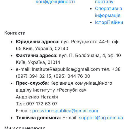
конфіденційності
порталу
Оперативна
інформація
Історії війни
Контакти
Юридична адреса:
вул. Ревуцького 44-б, оф.
65 Київ, Україна, 02140
Фактична адреса:
вул. П. Болбочана, 4, оф. 10
Київ, Україна, 01014
e-mail: InstituteRespublica@gmail.com тел. +38
(097) 394 32 15, (095) 044 76 00
Прес-служба:
Керівниця комунікаційного
відділу Інституту «Республіка»
Андрієнко Наталія
Тел: 097 172 63 07
E-mail:
press.inrespublica@gmail.com
Технічна допомога:
E-mail:
support@ag.com.ua
Ми у соцмережах