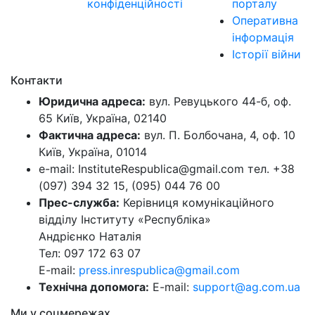
конфіденційності
порталу
Оперативна
інформація
Історії війни
Контакти
Юридична адреса:
вул. Ревуцького 44-б, оф.
65 Київ, Україна, 02140
Фактична адреса:
вул. П. Болбочана, 4, оф. 10
Київ, Україна, 01014
e-mail: InstituteRespublica@gmail.com тел. +38
(097) 394 32 15, (095) 044 76 00
Прес-служба:
Керівниця комунікаційного
відділу Інституту «Республіка»
Андрієнко Наталія
Тел: 097 172 63 07
E-mail:
press.inrespublica@gmail.com
Технічна допомога:
E-mail:
support@ag.com.ua
Ми у соцмережах