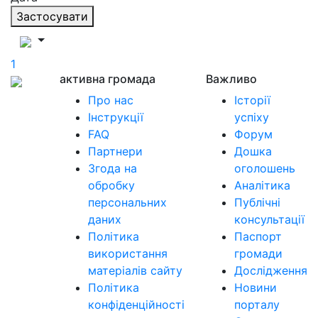
Застосувати
1
активна громада
Важливо
Про нас
Історії
Інструкції
успіху
FAQ
Форум
Партнери
Дошка
Згода на
оголошень
обробку
Аналітика
персональних
Публічні
даних
консультації
Політика
Паспорт
використання
громади
матеріалів сайту
Дослідження
Політика
Новини
конфіденційності
порталу