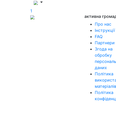
1
активна грома
Про нас
Інструкції
FAQ
Партнери
Згода на
обробку
персонал
даних
Політика
використ
матеріалі
Політика
конфіденц