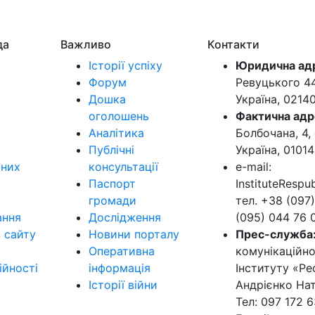
да
Важливо
Контакти
Історії успіху
Юридична ад
Форум
Ревуцького 44-
Дошка
Україна, 0214
оголошень
Фактична адр
Аналітика
Болбочана, 4, 
Публічні
Україна, 01014
ьних
консультації
e-mail:
Паспорт
InstituteResp
громади
тел. +38 (097)
ання
Дослідження
(095) 044 76 
в сайту
Новини порталу
Прес-служба
Оперативна
комунікаційно
ійності
інформація
Інституту «Ре
Історії війни
Андрієнко Нат
Тел: 097 172 6