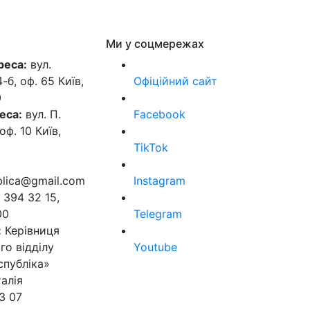
Ми у соцмережах
реса:
вул.
б, оф. 65 Київ,
Офіційний сайт
0
еса:
вул. П.
Facebook
оф. 10 Київ,
TikTok
ublica@gmail.com
Instagram
 394 32 15,
00
Telegram
:
Керівниця
го відділу
Youtube
спубліка»
алія
3 07