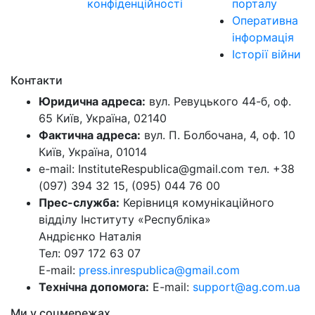
конфіденційності
порталу
Оперативна
інформація
Історії війни
Контакти
Юридична адреса:
вул. Ревуцького 44-б, оф.
65 Київ, Україна, 02140
Фактична адреса:
вул. П. Болбочана, 4, оф. 10
Київ, Україна, 01014
e-mail: InstituteRespublica@gmail.com тел. +38
(097) 394 32 15, (095) 044 76 00
Прес-служба:
Керівниця комунікаційного
відділу Інституту «Республіка»
Андрієнко Наталія
Тел: 097 172 63 07
E-mail:
press.inrespublica@gmail.com
Технічна допомога:
E-mail:
support@ag.com.ua
Ми у соцмережах