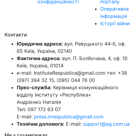
конфіденційності
порталу
Оперативна
інформація
Історії війни
Контакти
Юридична адреса:
вул. Ревуцького 44-б, оф.
65 Київ, Україна, 02140
Фактична адреса:
вул. П. Болбочана, 4, оф. 10
Київ, Україна, 01014
e-mail: InstituteRespublica@gmail.com тел. +38
(097) 394 32 15, (095) 044 76 00
Прес-служба:
Керівниця комунікаційного
відділу Інституту «Республіка»
Андрієнко Наталія
Тел: 097 172 63 07
E-mail:
press.inrespublica@gmail.com
Технічна допомога:
E-mail:
support@ag.com.ua
Ми у соцмережах