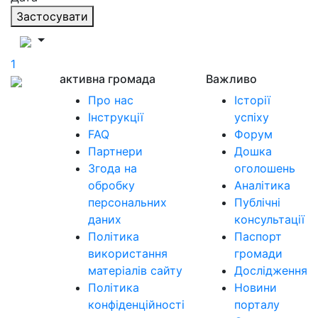
Застосувати
1
активна громада
Важливо
Про нас
Історії
Інструкції
успіху
FAQ
Форум
Партнери
Дошка
Згода на
оголошень
обробку
Аналітика
персональних
Публічні
даних
консультації
Політика
Паспорт
використання
громади
матеріалів сайту
Дослідження
Політика
Новини
конфіденційності
порталу