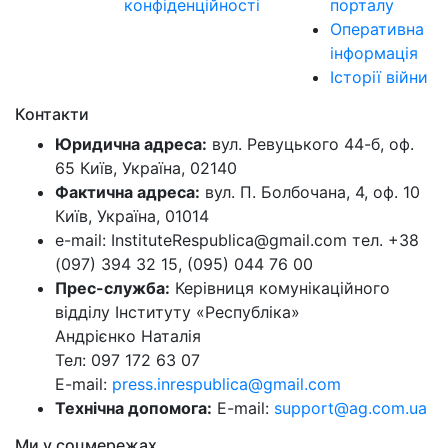
конфіденційності
порталу
Оперативна
інформація
Історії війни
Контакти
Юридична адреса:
вул. Ревуцького 44-б, оф.
65 Київ, Україна, 02140
Фактична адреса:
вул. П. Болбочана, 4, оф. 10
Київ, Україна, 01014
e-mail: InstituteRespublica@gmail.com тел. +38
(097) 394 32 15, (095) 044 76 00
Прес-служба:
Керівниця комунікаційного
відділу Інституту «Республіка»
Андрієнко Наталія
Тел: 097 172 63 07
E-mail:
press.inrespublica@gmail.com
Технічна допомога:
E-mail:
support@ag.com.ua
Ми у соцмережах