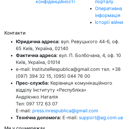
конфіденційності
порталу
Оперативна
інформація
Історії війни
Контакти
Юридична адреса:
вул. Ревуцького 44-б, оф.
65 Київ, Україна, 02140
Фактична адреса:
вул. П. Болбочана, 4, оф. 10
Київ, Україна, 01014
e-mail: InstituteRespublica@gmail.com тел. +38
(097) 394 32 15, (095) 044 76 00
Прес-служба:
Керівниця комунікаційного
відділу Інституту «Республіка»
Андрієнко Наталія
Тел: 097 172 63 07
E-mail:
press.inrespublica@gmail.com
Технічна допомога:
E-mail:
support@ag.com.ua
Ми у соцмережах