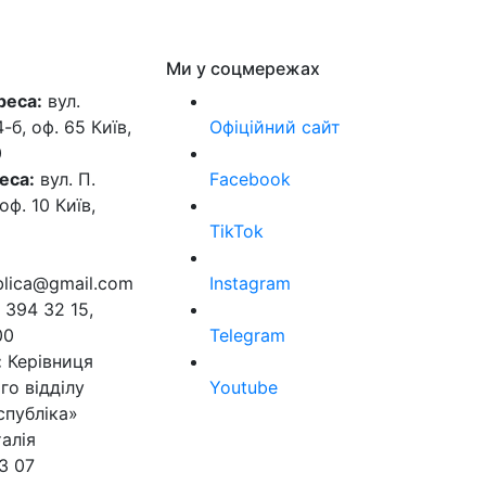
Ми у соцмережах
реса:
вул.
б, оф. 65 Київ,
Офіційний сайт
0
еса:
вул. П.
Facebook
оф. 10 Київ,
TikTok
ublica@gmail.com
Instagram
 394 32 15,
00
Telegram
:
Керівниця
го відділу
Youtube
спубліка»
алія
3 07