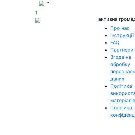
1
активна грома
Про нас
Інструкції
FAQ
Партнери
Згода на
обробку
персонал
даних
Політика
використ
матеріалі
Політика
конфіденц