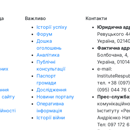
да
Важливо
Контакти
Історії успіху
Юридична ад
Форум
Ревуцького 44-
Дошка
Україна, 0214
оголошень
Фактична адр
Аналітика
Болбочана, 4, 
Публічні
Україна, 01014
ьних
консультації
e-mail:
Паспорт
InstituteResp
громади
тел. +38 (097)
ання
Дослідження
(095) 044 76 
в сайту
Новини порталу
Прес-служба
Оперативна
комунікаційно
ійності
інформація
Інституту «Ре
Історії війни
Андрієнко Нат
Тел: 097 172 6