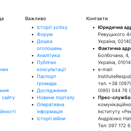
да
Важливо
Контакти
Історії успіху
Юридична ад
Форум
Ревуцького 44-
Дошка
Україна, 0214
оголошень
Фактична адр
Аналітика
Болбочана, 4, 
Публічні
Україна, 01014
ьних
консультації
e-mail:
Паспорт
InstituteResp
громади
тел. +38 (097)
ання
Дослідження
(095) 044 76 
в сайту
Новини порталу
Прес-служба
Оперативна
комунікаційно
ійності
інформація
Інституту «Ре
Історії війни
Андрієнко Нат
Тел: 097 172 6