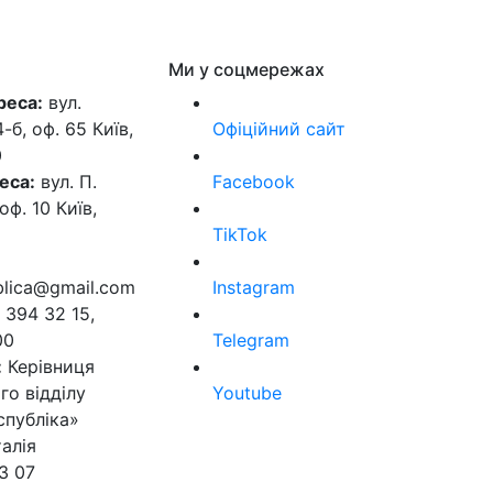
Ми у соцмережах
реса:
вул.
б, оф. 65 Київ,
Офіційний сайт
0
еса:
вул. П.
Facebook
оф. 10 Київ,
TikTok
ublica@gmail.com
Instagram
 394 32 15,
00
Telegram
:
Керівниця
го відділу
Youtube
спубліка»
алія
3 07