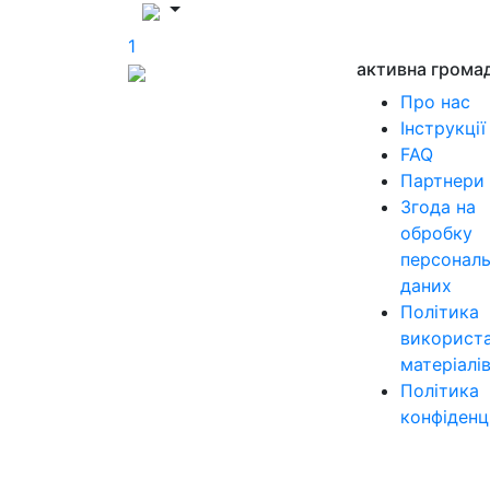
1
активна грома
Про нас
Інструкції
FAQ
Партнери
Згода на
обробку
персонал
даних
Політика
використ
матеріалі
Політика
конфіденц