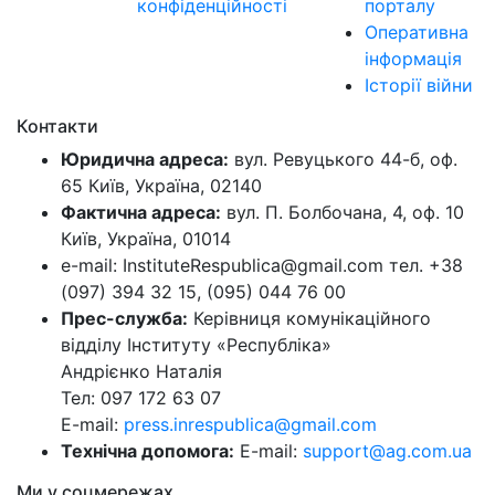
конфіденційності
порталу
Оперативна
інформація
Історії війни
Контакти
Юридична адреса:
вул. Ревуцького 44-б, оф.
65 Київ, Україна, 02140
Фактична адреса:
вул. П. Болбочана, 4, оф. 10
Київ, Україна, 01014
e-mail: InstituteRespublica@gmail.com тел. +38
(097) 394 32 15, (095) 044 76 00
Прес-служба:
Керівниця комунікаційного
відділу Інституту «Республіка»
Андрієнко Наталія
Тел: 097 172 63 07
E-mail:
press.inrespublica@gmail.com
Технічна допомога:
E-mail:
support@ag.com.ua
Ми у соцмережах