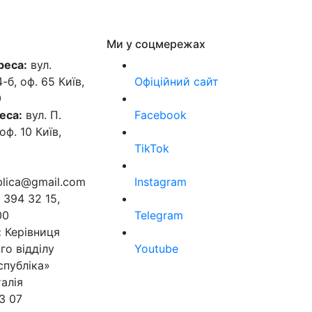
Ми у соцмережах
реса:
вул.
б, оф. 65 Київ,
Офіційний сайт
0
еса:
вул. П.
Facebook
оф. 10 Київ,
TikTok
ublica@gmail.com
Instagram
 394 32 15,
00
Telegram
:
Керівниця
го відділу
Youtube
спубліка»
алія
3 07