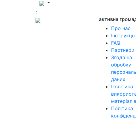
1
активна грома
Про нас
Інструкції
FAQ
Партнери
Згода на
обробку
персонал
даних
Політика
використ
матеріалі
Політика
конфіденц