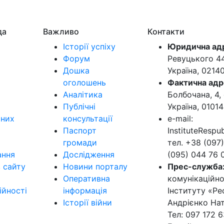
да
Важливо
Контакти
Історії успіху
Юридична ад
Форум
Ревуцького 44-
Дошка
Україна, 0214
оголошень
Фактична адр
Аналітика
Болбочана, 4, 
Публічні
Україна, 01014
ьних
консультації
e-mail:
Паспорт
InstituteResp
громади
тел. +38 (097)
ання
Дослідження
(095) 044 76 
в сайту
Новини порталу
Прес-служба
Оперативна
комунікаційно
ійності
інформація
Інституту «Ре
Історії війни
Андрієнко Нат
Тел: 097 172 6