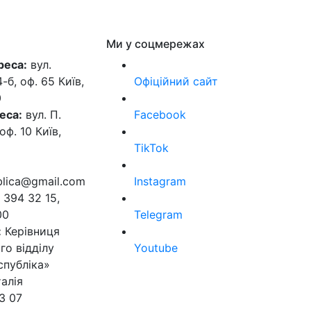
Ми у соцмережах
реса:
вул.
б, оф. 65 Київ,
Офіційний сайт
0
еса:
вул. П.
Facebook
оф. 10 Київ,
TikTok
ublica@gmail.com
Instagram
 394 32 15,
00
Telegram
:
Керівниця
го відділу
Youtube
спубліка»
алія
3 07