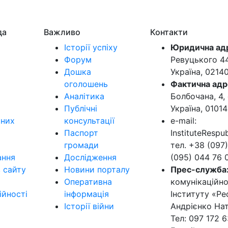
да
Важливо
Контакти
Історії успіху
Юридична ад
Форум
Ревуцького 44-
Дошка
Україна, 0214
оголошень
Фактична адр
Аналітика
Болбочана, 4, 
Публічні
Україна, 01014
ьних
консультації
e-mail:
Паспорт
InstituteResp
громади
тел. +38 (097)
ання
Дослідження
(095) 044 76 
в сайту
Новини порталу
Прес-служба
Оперативна
комунікаційно
ійності
інформація
Інституту «Ре
Історії війни
Андрієнко Нат
Тел: 097 172 6