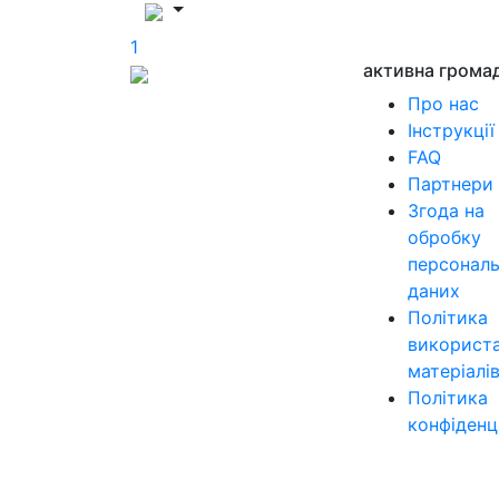
1
активна грома
Про нас
Інструкції
FAQ
Партнери
Згода на
обробку
персонал
даних
Політика
використ
матеріалі
Політика
конфіденц