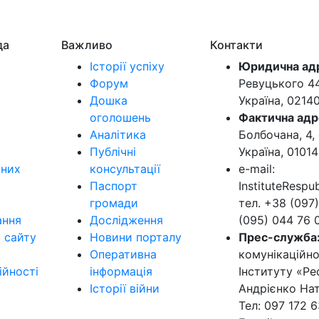
да
Важливо
Контакти
Історії успіху
Юридична ад
Форум
Ревуцького 44-
Дошка
Україна, 0214
оголошень
Фактична адр
Аналітика
Болбочана, 4, 
Публічні
Україна, 01014
ьних
консультації
e-mail:
Паспорт
InstituteResp
громади
тел. +38 (097)
ання
Дослідження
(095) 044 76 
в сайту
Новини порталу
Прес-служба
Оперативна
комунікаційно
ійності
інформація
Інституту «Ре
Історії війни
Андрієнко Нат
Тел: 097 172 6