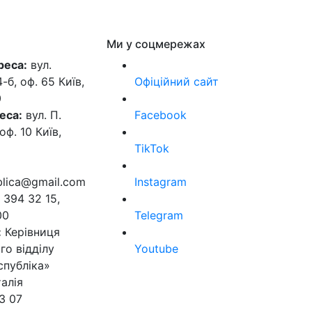
Ми у соцмережах
реса:
вул.
б, оф. 65 Київ,
Офіційний сайт
0
еса:
вул. П.
Facebook
оф. 10 Київ,
TikTok
ublica@gmail.com
Instagram
 394 32 15,
00
Telegram
:
Керівниця
го відділу
Youtube
спубліка»
алія
3 07