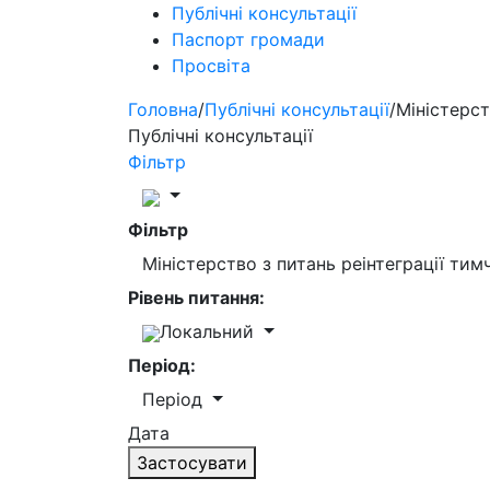
Публічні консультації
Паспорт громади
Просвіта
Головна
/
Публічні консультації
/
Міністерст
Публічні консультації
Фільтр
Фільтр
Міністерство з питань реінтеграції ти
Рівень питання:
Локальний
Період:
Період
Дата
Застосувати