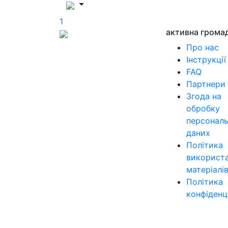
1
активна грома
Про нас
Інструкції
FAQ
Партнери
Згода на
обробку
персонал
даних
Політика
використ
матеріалі
Політика
конфіденц