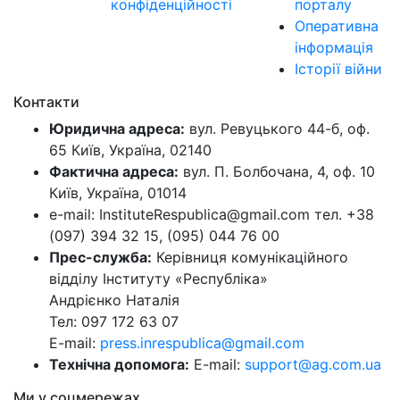
конфіденційності
порталу
Оперативна
інформація
Історії війни
Контакти
Юридична адреса:
вул. Ревуцького 44-б, оф.
65 Київ, Україна, 02140
Фактична адреса:
вул. П. Болбочана, 4, оф. 10
Київ, Україна, 01014
e-mail: InstituteRespublica@gmail.com тел. +38
(097) 394 32 15, (095) 044 76 00
Прес-служба:
Керівниця комунікаційного
відділу Інституту «Республіка»
Андрієнко Наталія
Тел: 097 172 63 07
E-mail:
press.inrespublica@gmail.com
Технічна допомога:
E-mail:
support@ag.com.ua
Ми у соцмережах