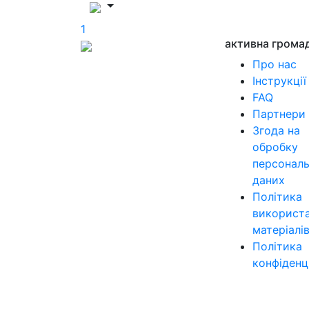
1
активна грома
Про нас
Інструкції
FAQ
Партнери
Згода на
обробку
персонал
даних
Політика
використ
матеріалі
Політика
конфіденц