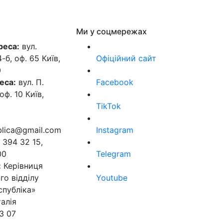
Ми у соцмережах
реса:
вул.
б, оф. 65 Київ,
Офіційний сайт
0
еса:
вул. П.
Facebook
оф. 10 Київ,
TikTok
ublica@gmail.com
Instagram
 394 32 15,
00
Telegram
:
Керівниця
го відділу
Youtube
спубліка»
алія
3 07