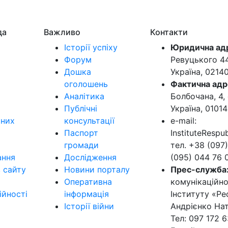
да
Важливо
Контакти
Історії успіху
Юридична ад
Форум
Ревуцького 44-
Дошка
Україна, 0214
оголошень
Фактична адр
Аналітика
Болбочана, 4, 
Публічні
Україна, 01014
ьних
консультації
e-mail:
Паспорт
InstituteResp
громади
тел. +38 (097)
ання
Дослідження
(095) 044 76 
в сайту
Новини порталу
Прес-служба
Оперативна
комунікаційно
ійності
інформація
Інституту «Ре
Історії війни
Андрієнко Нат
Тел: 097 172 6