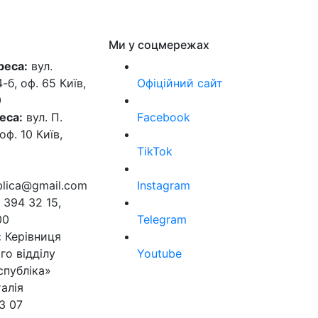
Ми у соцмережах
реса:
вул.
б, оф. 65 Київ,
Офіційний сайт
0
еса:
вул. П.
Facebook
оф. 10 Київ,
TikTok
ublica@gmail.com
Instagram
 394 32 15,
00
Telegram
:
Керівниця
го відділу
Youtube
спубліка»
алія
3 07