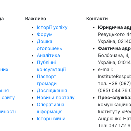
да
Важливо
Контакти
Історії успіху
Юридична ад
Форум
Ревуцького 44-
Дошка
Україна, 0214
оголошень
Фактична адр
Аналітика
Болбочана, 4, 
Публічні
Україна, 01014
ьних
консультації
e-mail:
Паспорт
InstituteResp
громади
тел. +38 (097)
ання
Дослідження
(095) 044 76 
в сайту
Новини порталу
Прес-служба
Оперативна
комунікаційно
ійності
інформація
Інституту «Ре
Історії війни
Андрієнко Нат
Тел: 097 172 6