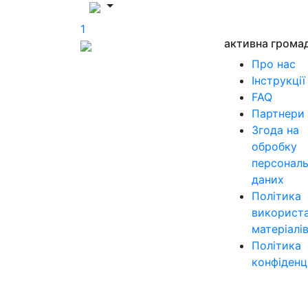
1
активна грома
Про нас
Інструкції
FAQ
Партнери
Згода на
обробку
персонал
даних
Політика
використ
матеріалі
Політика
конфіденц