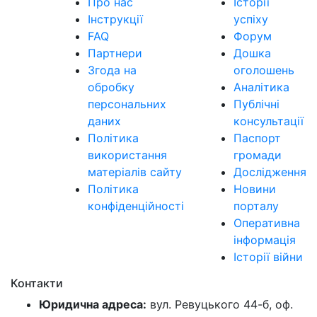
Про нас
Історії
Інструкції
успіху
FAQ
Форум
Партнери
Дошка
Згода на
оголошень
обробку
Аналітика
персональних
Публічні
даних
консультації
Політика
Паспорт
використання
громади
матеріалів сайту
Дослідження
Політика
Новини
конфіденційності
порталу
Оперативна
інформація
Історії війни
Контакти
Юридична адреса:
вул. Ревуцького 44-б, оф.