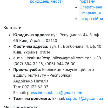
конфіденційності
порталу
Оперативна
інформація
Історії війни
Контакти
Юридична адреса:
вул. Ревуцького 44-б, оф.
65 Київ, Україна, 02140
Фактична адреса:
вул. П. Болбочана, 4, оф. 10
Київ, Україна, 01014
e-mail: InstituteRespublica@gmail.com тел. +38
(097) 394 32 15, (095) 044 76 00
Прес-служба:
Керівниця комунікаційного
відділу Інституту «Республіка»
Андрієнко Наталія
Тел: 097 172 63 07
E-mail:
press.inrespublica@gmail.com
Технічна допомога:
E-mail:
support@ag.com.ua
Ми у соцмережах