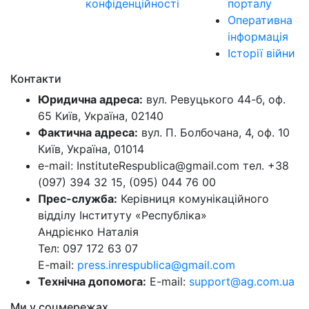
конфіденційності
порталу
Оперативна
інформація
Історії війни
Контакти
Юридична адреса:
вул. Ревуцького 44-б, оф.
65 Київ, Україна, 02140
Фактична адреса:
вул. П. Болбочана, 4, оф. 10
Київ, Україна, 01014
e-mail: InstituteRespublica@gmail.com тел. +38
(097) 394 32 15, (095) 044 76 00
Прес-служба:
Керівниця комунікаційного
відділу Інституту «Республіка»
Андрієнко Наталія
Тел: 097 172 63 07
E-mail:
press.inrespublica@gmail.com
Технічна допомога:
E-mail:
support@ag.com.ua
Ми у соцмережах