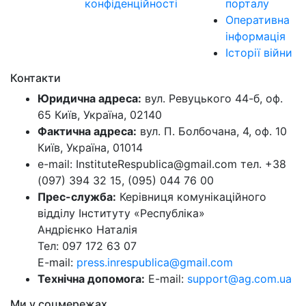
конфіденційності
порталу
Оперативна
інформація
Історії війни
Контакти
Юридична адреса:
вул. Ревуцького 44-б, оф.
65 Київ, Україна, 02140
Фактична адреса:
вул. П. Болбочана, 4, оф. 10
Київ, Україна, 01014
e-mail: InstituteRespublica@gmail.com тел. +38
(097) 394 32 15, (095) 044 76 00
Прес-служба:
Керівниця комунікаційного
відділу Інституту «Республіка»
Андрієнко Наталія
Тел: 097 172 63 07
E-mail:
press.inrespublica@gmail.com
Технічна допомога:
E-mail:
support@ag.com.ua
Ми у соцмережах