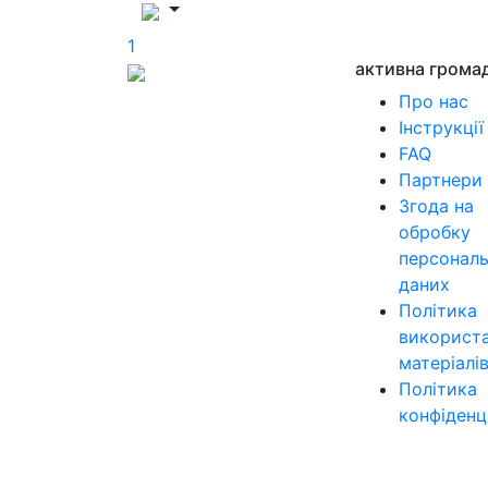
1
активна грома
Про нас
Інструкції
FAQ
Партнери
Згода на
обробку
персонал
даних
Політика
використ
матеріалі
Політика
конфіденц