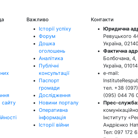
да
Важливо
Контакти
Історії успіху
Юридична ад
Форум
Ревуцького 44-
Дошка
Україна, 0214
оголошень
Фактична адр
Аналітика
Болбочана, 4, 
Публічні
Україна, 01014
ьних
консультації
e-mail:
Паспорт
InstituteResp
громади
тел. +38 (097)
ання
Дослідження
(095) 044 76 
в сайту
Новини порталу
Прес-служба
Оперативна
комунікаційно
ійності
інформація
Інституту «Ре
Історії війни
Андрієнко Нат
Тел: 097 172 6