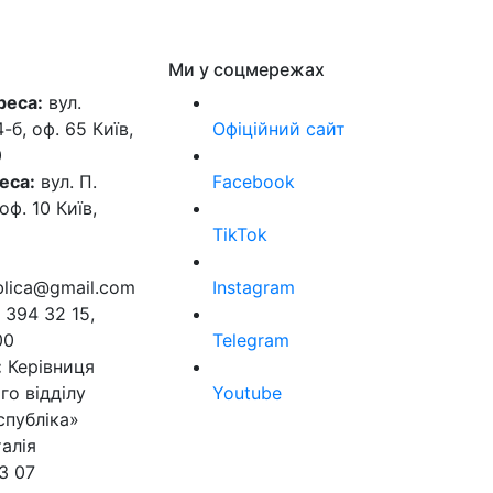
Ми у соцмережах
реса:
вул.
б, оф. 65 Київ,
Офіційний сайт
0
еса:
вул. П.
Facebook
оф. 10 Київ,
TikTok
ublica@gmail.com
Instagram
 394 32 15,
00
Telegram
:
Керівниця
го відділу
Youtube
спубліка»
алія
3 07