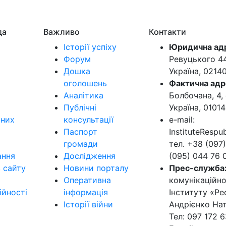
да
Важливо
Контакти
Історії успіху
Юридична ад
Форум
Ревуцького 44-
Дошка
Україна, 0214
оголошень
Фактична адр
Аналітика
Болбочана, 4, 
Публічні
Україна, 01014
ьних
консультації
e-mail:
Паспорт
InstituteResp
громади
тел. +38 (097)
ання
Дослідження
(095) 044 76 
в сайту
Новини порталу
Прес-служба
Оперативна
комунікаційно
ійності
інформація
Інституту «Ре
Історії війни
Андрієнко Нат
Тел: 097 172 6