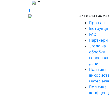
1
активна грома
Про нас
Інструкції
FAQ
Партнери
Згода на
обробку
персонал
даних
Політика
використ
матеріалі
Політика
конфіденц