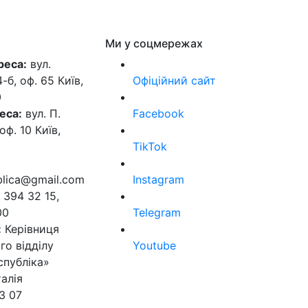
Ми у соцмережах
реса:
вул.
б, оф. 65 Київ,
Офіційний сайт
0
еса:
вул. П.
Facebook
оф. 10 Київ,
TikTok
ublica@gmail.com
Instagram
 394 32 15,
00
Telegram
:
Керівниця
го відділу
Youtube
спубліка»
алія
3 07