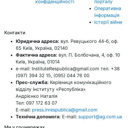
конфіденційності
порталу
Оперативна
інформація
Історії війни
Контакти
Юридична адреса:
вул. Ревуцького 44-б, оф.
65 Київ, Україна, 02140
Фактична адреса:
вул. П. Болбочана, 4, оф. 10
Київ, Україна, 01014
e-mail: InstituteRespublica@gmail.com тел. +38
(097) 394 32 15, (095) 044 76 00
Прес-служба:
Керівниця комунікаційного
відділу Інституту «Республіка»
Андрієнко Наталія
Тел: 097 172 63 07
E-mail:
press.inrespublica@gmail.com
Технічна допомога:
E-mail:
support@ag.com.ua
Ми у соцмережах