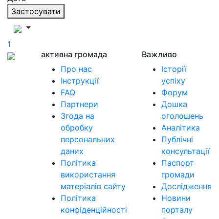
Застосувати
1
активна громада
Важливо
Про нас
Історії
Інструкції
успіху
FAQ
Форум
Партнери
Дошка
Згода на
оголошень
обробку
Аналітика
персональних
Публічні
даних
консультації
Політика
Паспорт
використання
громади
матеріалів сайту
Дослідження
Політика
Новини
конфіденційності
порталу