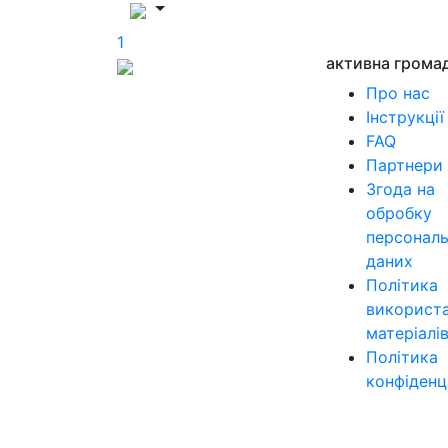
1
активна грома
Про нас
Інструкції
FAQ
Партнери
Згода на
обробку
персонал
даних
Політика
використ
матеріалі
Політика
конфіденц