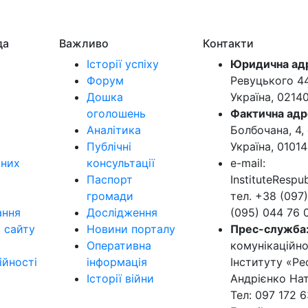
да
Важливо
Контакти
Історії успіху
Юридична ад
Форум
Ревуцького 44-
Дошка
Україна, 0214
оголошень
Фактична адр
Аналітика
Болбочана, 4, 
Публічні
Україна, 01014
ьних
консультації
e-mail:
Паспорт
InstituteResp
громади
тел. +38 (097)
ання
Дослідження
(095) 044 76 
в сайту
Новини порталу
Прес-служба
Оперативна
комунікаційно
ійності
інформація
Інституту «Ре
Історії війни
Андрієнко Нат
Тел: 097 172 6