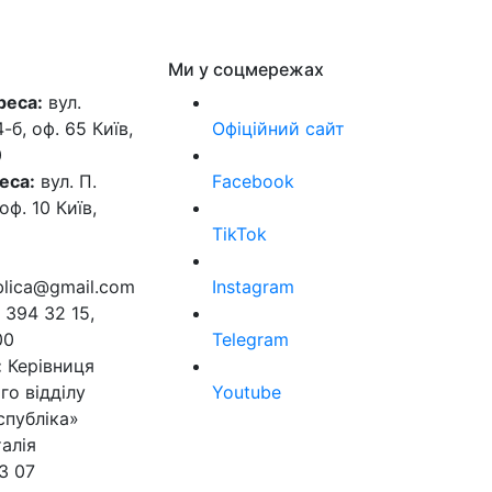
Ми у соцмережах
реса:
вул.
б, оф. 65 Київ,
Офіційний сайт
0
еса:
вул. П.
Facebook
оф. 10 Київ,
TikTok
ublica@gmail.com
Instagram
 394 32 15,
00
Telegram
:
Керівниця
го відділу
Youtube
спубліка»
алія
3 07