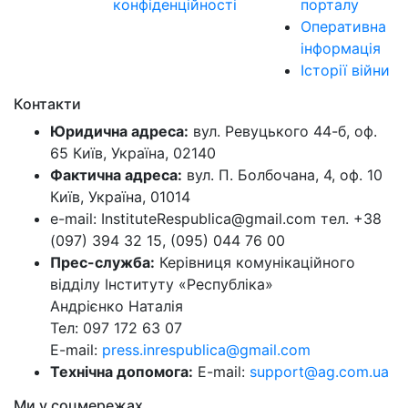
конфіденційності
порталу
Оперативна
інформація
Історії війни
Контакти
Юридична адреса:
вул. Ревуцького 44-б, оф.
65 Київ, Україна, 02140
Фактична адреса:
вул. П. Болбочана, 4, оф. 10
Київ, Україна, 01014
e-mail: InstituteRespublica@gmail.com тел. +38
(097) 394 32 15, (095) 044 76 00
Прес-служба:
Керівниця комунікаційного
відділу Інституту «Республіка»
Андрієнко Наталія
Тел: 097 172 63 07
E-mail:
press.inrespublica@gmail.com
Технічна допомога:
E-mail:
support@ag.com.ua
Ми у соцмережах