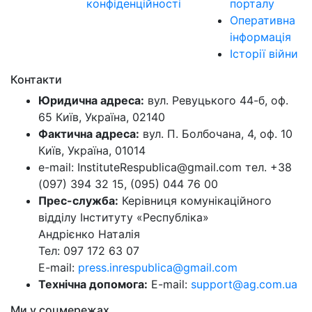
конфіденційності
порталу
Оперативна
інформація
Історії війни
Контакти
Юридична адреса:
вул. Ревуцького 44-б, оф.
65 Київ, Україна, 02140
Фактична адреса:
вул. П. Болбочана, 4, оф. 10
Київ, Україна, 01014
e-mail: InstituteRespublica@gmail.com тел. +38
(097) 394 32 15, (095) 044 76 00
Прес-служба:
Керівниця комунікаційного
відділу Інституту «Республіка»
Андрієнко Наталія
Тел: 097 172 63 07
E-mail:
press.inrespublica@gmail.com
Технічна допомога:
E-mail:
support@ag.com.ua
Ми у соцмережах