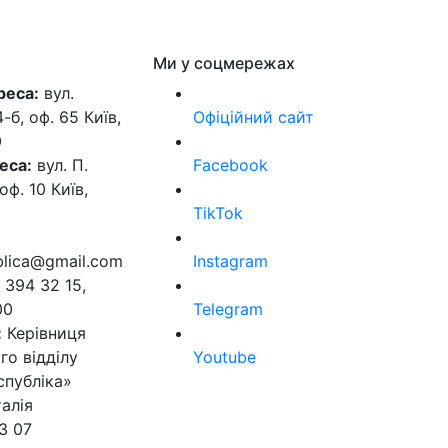
Ми у соцмережах
реса:
вул.
б, оф. 65 Київ,
Офіційний сайт
0
еса:
вул. П.
Facebook
оф. 10 Київ,
TikTok
ublica@gmail.com
Instagram
 394 32 15,
00
Telegram
:
Керівниця
го відділу
Youtube
спубліка»
алія
3 07