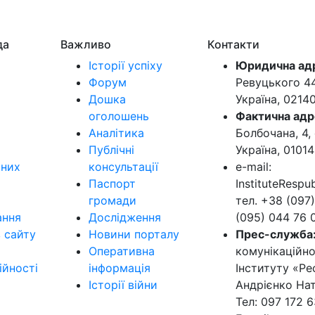
да
Важливо
Контакти
Історії успіху
Юридична ад
Форум
Ревуцького 44-
Дошка
Україна, 0214
оголошень
Фактична адр
Аналітика
Болбочана, 4, 
Публічні
Україна, 01014
ьних
консультації
e-mail:
Паспорт
InstituteResp
громади
тел. +38 (097)
ання
Дослідження
(095) 044 76 
в сайту
Новини порталу
Прес-служба
Оперативна
комунікаційно
ійності
інформація
Інституту «Ре
Історії війни
Андрієнко Нат
Тел: 097 172 6