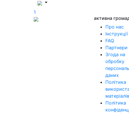
1
активна грома
Про нас
Інструкції
FAQ
Партнери
Згода на
обробку
персонал
даних
Політика
використ
матеріалі
Політика
конфіденц