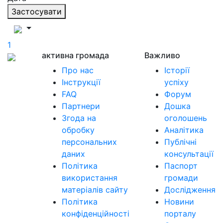
Застосувати
1
активна громада
Важливо
Про нас
Історії
Інструкції
успіху
FAQ
Форум
Партнери
Дошка
Згода на
оголошень
обробку
Аналітика
персональних
Публічні
даних
консультації
Політика
Паспорт
використання
громади
матеріалів сайту
Дослідження
Політика
Новини
конфіденційності
порталу