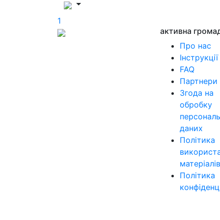
1
активна грома
Про нас
Інструкції
FAQ
Партнери
Згода на
обробку
персонал
даних
Політика
використ
матеріалі
Політика
конфіденц