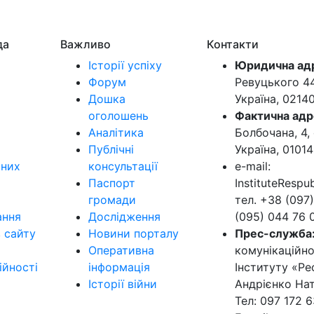
да
Важливо
Контакти
Історії успіху
Юридична ад
Форум
Ревуцького 44-
Дошка
Україна, 0214
оголошень
Фактична адр
Аналітика
Болбочана, 4, 
Публічні
Україна, 01014
ьних
консультації
e-mail:
Паспорт
InstituteResp
громади
тел. +38 (097)
ання
Дослідження
(095) 044 76 
в сайту
Новини порталу
Прес-служба
Оперативна
комунікаційно
ійності
інформація
Інституту «Ре
Історії війни
Андрієнко Нат
Тел: 097 172 6