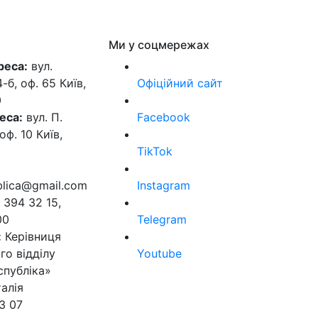
Ми у соцмережах
реса:
вул.
б, оф. 65 Київ,
Офіційний сайт
0
еса:
вул. П.
Facebook
оф. 10 Київ,
TikTok
ublica@gmail.com
Instagram
 394 32 15,
00
Telegram
:
Керівниця
го відділу
Youtube
спубліка»
алія
3 07