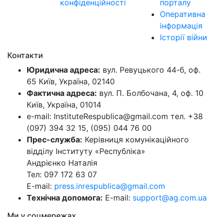
конфіденційності
порталу
Оперативна
інформація
Історії війни
Контакти
Юридична адреса:
вул. Ревуцького 44-б, оф.
65 Київ, Україна, 02140
Фактична адреса:
вул. П. Болбочана, 4, оф. 10
Київ, Україна, 01014
e-mail: InstituteRespublica@gmail.com тел. +38
(097) 394 32 15, (095) 044 76 00
Прес-служба:
Керівниця комунікаційного
відділу Інституту «Республіка»
Андрієнко Наталія
Тел: 097 172 63 07
E-mail:
press.inrespublica@gmail.com
Технічна допомога:
E-mail:
support@ag.com.ua
Ми у соцмережах