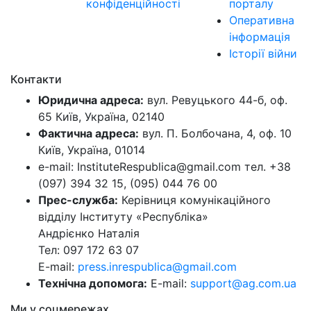
конфіденційності
порталу
Оперативна
інформація
Історії війни
Контакти
Юридична адреса:
вул. Ревуцького 44-б, оф.
65 Київ, Україна, 02140
Фактична адреса:
вул. П. Болбочана, 4, оф. 10
Київ, Україна, 01014
e-mail: InstituteRespublica@gmail.com тел. +38
(097) 394 32 15, (095) 044 76 00
Прес-служба:
Керівниця комунікаційного
відділу Інституту «Республіка»
Андрієнко Наталія
Тел: 097 172 63 07
E-mail:
press.inrespublica@gmail.com
Технічна допомога:
E-mail:
support@ag.com.ua
Ми у соцмережах