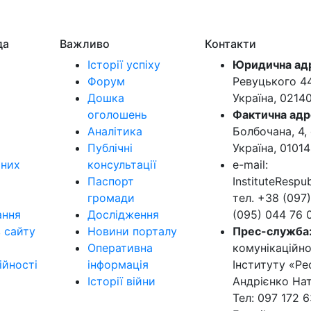
да
Важливо
Контакти
Історії успіху
Юридична ад
Форум
Ревуцького 44-
Дошка
Україна, 0214
оголошень
Фактична адр
Аналітика
Болбочана, 4, 
Публічні
Україна, 01014
ьних
консультації
e-mail:
Паспорт
InstituteResp
громади
тел. +38 (097)
ання
Дослідження
(095) 044 76 
в сайту
Новини порталу
Прес-служба
Оперативна
комунікаційно
ійності
інформація
Інституту «Ре
Історії війни
Андрієнко Нат
Тел: 097 172 6