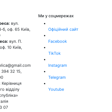
Ми у соцмережах
реса:
вул.
б, оф. 65 Київ,
Офіційний сайт
0
еса:
вул. П.
Facebook
оф. 10 Київ,
TikTok
ublica@gmail.com
Instagram
 394 32 15,
00
Telegram
:
Керівниця
го відділу
Youtube
спубліка»
алія
3 07