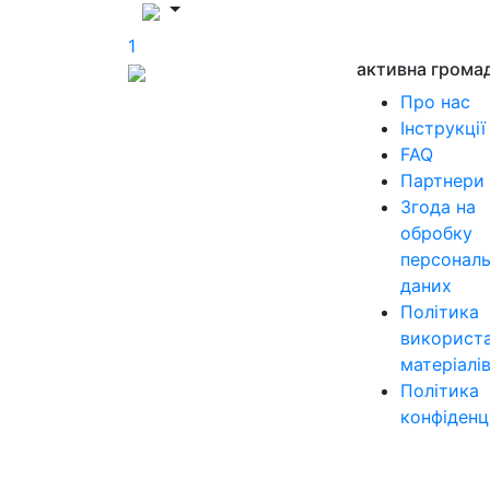
1
активна грома
Про нас
Інструкції
FAQ
Партнери
Згода на
обробку
персонал
даних
Політика
використ
матеріалі
Політика
конфіденц