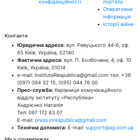
конфіденційності
порталу
Оперативна
інформація
Історії війни
Контакти
Юридична адреса:
вул. Ревуцького 44-б, оф.
65 Київ, Україна, 02140
Фактична адреса:
вул. П. Болбочана, 4, оф. 10
Київ, Україна, 01014
e-mail: InstituteRespublica@gmail.com тел. +38
(097) 394 32 15, (095) 044 76 00
Прес-служба:
Керівниця комунікаційного
відділу Інституту «Республіка»
Андрієнко Наталія
Тел: 097 172 63 07
E-mail:
press.inrespublica@gmail.com
Технічна допомога:
E-mail:
support@ag.com.ua
Ми у соцмережах