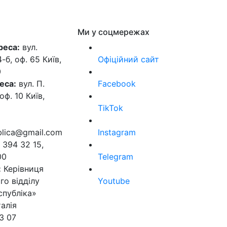
Ми у соцмережах
реса:
вул.
б, оф. 65 Київ,
Офіційний сайт
0
еса:
вул. П.
Facebook
оф. 10 Київ,
TikTok
ublica@gmail.com
Instagram
 394 32 15,
00
Telegram
:
Керівниця
го відділу
Youtube
спубліка»
алія
3 07