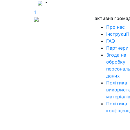
1
активна грома
Про нас
Інструкції
FAQ
Партнери
Згода на
обробку
персонал
даних
Політика
використ
матеріалі
Політика
конфіденц