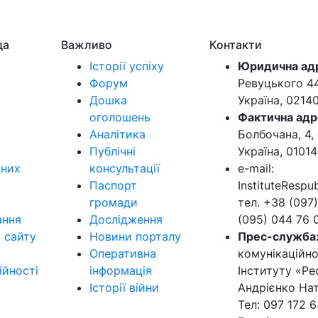
да
Важливо
Контакти
Історії успіху
Юридична ад
Форум
Ревуцького 44-
Дошка
Україна, 0214
оголошень
Фактична адр
Аналітика
Болбочана, 4, 
Публічні
Україна, 01014
ьних
консультації
e-mail:
Паспорт
InstituteResp
громади
тел. +38 (097)
ання
Дослідження
(095) 044 76 
в сайту
Новини порталу
Прес-служба
Оперативна
комунікаційно
ійності
інформація
Інституту «Ре
Історії війни
Андрієнко Нат
Тел: 097 172 6