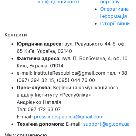
конфіденційності
порталу
Оперативна
інформація
Історії війни
Контакти
Юридична адреса:
вул. Ревуцького 44-б, оф.
65 Київ, Україна, 02140
Фактична адреса:
вул. П. Болбочана, 4, оф. 10
Київ, Україна, 01014
e-mail: InstituteRespublica@gmail.com тел. +38
(097) 394 32 15, (095) 044 76 00
Прес-служба:
Керівниця комунікаційного
відділу Інституту «Республіка»
Андрієнко Наталія
Тел: 097 172 63 07
E-mail:
press.inrespublica@gmail.com
Технічна допомога:
E-mail:
support@ag.com.ua
Ми у соцмережах