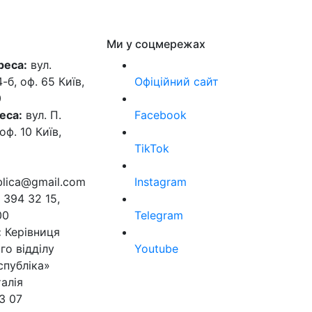
Ми у соцмережах
реса:
вул.
б, оф. 65 Київ,
Офіційний сайт
0
еса:
вул. П.
Facebook
оф. 10 Київ,
TikTok
ublica@gmail.com
Instagram
 394 32 15,
00
Telegram
:
Керівниця
го відділу
Youtube
спубліка»
алія
3 07