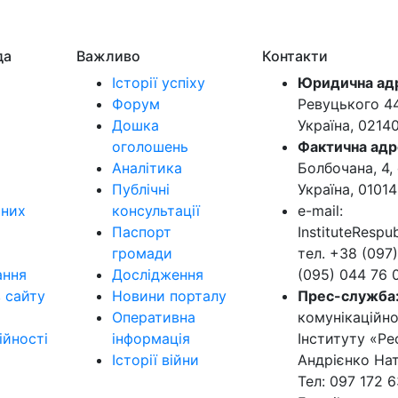
да
Важливо
Контакти
Історії успіху
Юридична ад
Форум
Ревуцького 44-
Дошка
Україна, 0214
оголошень
Фактична адр
Аналітика
Болбочана, 4, 
Публічні
Україна, 01014
ьних
консультації
e-mail:
Паспорт
InstituteResp
громади
тел. +38 (097)
ання
Дослідження
(095) 044 76 
в сайту
Новини порталу
Прес-служба
Оперативна
комунікаційно
ійності
інформація
Інституту «Ре
Історії війни
Андрієнко Нат
Тел: 097 172 6