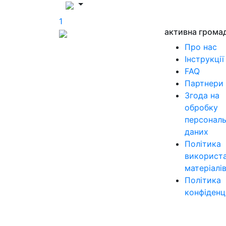
1
активна грома
Про нас
Інструкції
FAQ
Партнери
Згода на
обробку
персонал
даних
Політика
використ
матеріалі
Політика
конфіденц