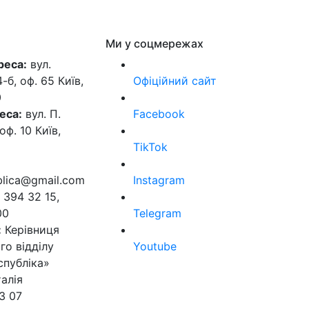
Ми у соцмережах
реса:
вул.
б, оф. 65 Київ,
Офіційний сайт
0
еса:
вул. П.
Facebook
оф. 10 Київ,
TikTok
ublica@gmail.com
Instagram
 394 32 15,
00
Telegram
:
Керівниця
го відділу
Youtube
спубліка»
алія
3 07