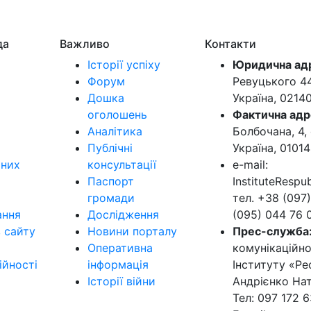
да
Важливо
Контакти
Історії успіху
Юридична ад
Форум
Ревуцького 44-
Дошка
Україна, 0214
оголошень
Фактична адр
Аналітика
Болбочана, 4, 
Публічні
Україна, 01014
ьних
консультації
e-mail:
Паспорт
InstituteResp
громади
тел. +38 (097)
ання
Дослідження
(095) 044 76 
в сайту
Новини порталу
Прес-служба
Оперативна
комунікаційно
ійності
інформація
Інституту «Ре
Історії війни
Андрієнко Нат
Тел: 097 172 6