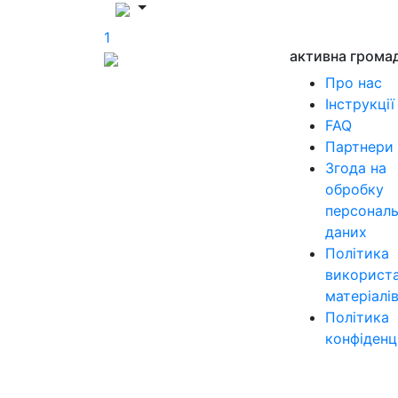
1
активна грома
Про нас
Інструкції
FAQ
Партнери
Згода на
обробку
персонал
даних
Політика
використ
матеріалі
Політика
конфіденц