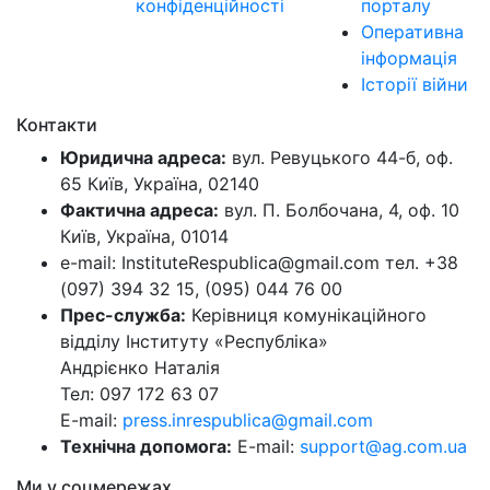
конфіденційності
порталу
Оперативна
інформація
Історії війни
Контакти
Юридична адреса:
вул. Ревуцького 44-б, оф.
65 Київ, Україна, 02140
Фактична адреса:
вул. П. Болбочана, 4, оф. 10
Київ, Україна, 01014
e-mail: InstituteRespublica@gmail.com тел. +38
(097) 394 32 15, (095) 044 76 00
Прес-служба:
Керівниця комунікаційного
відділу Інституту «Республіка»
Андрієнко Наталія
Тел: 097 172 63 07
E-mail:
press.inrespublica@gmail.com
Технічна допомога:
E-mail:
support@ag.com.ua
Ми у соцмережах