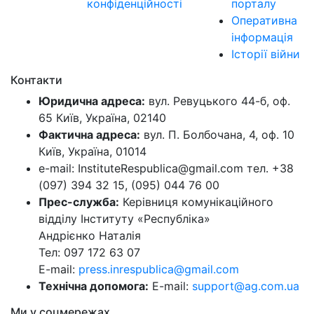
конфіденційності
порталу
Оперативна
інформація
Історії війни
Контакти
Юридична адреса:
вул. Ревуцького 44-б, оф.
65 Київ, Україна, 02140
Фактична адреса:
вул. П. Болбочана, 4, оф. 10
Київ, Україна, 01014
e-mail: InstituteRespublica@gmail.com тел. +38
(097) 394 32 15, (095) 044 76 00
Прес-служба:
Керівниця комунікаційного
відділу Інституту «Республіка»
Андрієнко Наталія
Тел: 097 172 63 07
E-mail:
press.inrespublica@gmail.com
Технічна допомога:
E-mail:
support@ag.com.ua
Ми у соцмережах