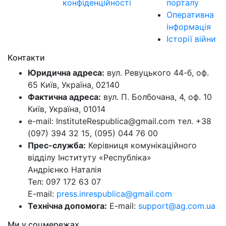
конфіденційності
порталу
Оперативна
інформація
Історії війни
Контакти
Юридична адреса:
вул. Ревуцького 44-б, оф.
65 Київ, Україна, 02140
Фактична адреса:
вул. П. Болбочана, 4, оф. 10
Київ, Україна, 01014
e-mail: InstituteRespublica@gmail.com тел. +38
(097) 394 32 15, (095) 044 76 00
Прес-служба:
Керівниця комунікаційного
відділу Інституту «Республіка»
Андрієнко Наталія
Тел: 097 172 63 07
E-mail:
press.inrespublica@gmail.com
Технічна допомога:
E-mail:
support@ag.com.ua
Ми у соцмережах