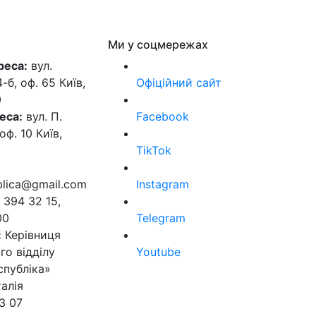
Ми у соцмережах
реса:
вул.
б, оф. 65 Київ,
Офіційний сайт
0
еса:
вул. П.
Facebook
оф. 10 Київ,
TikTok
ublica@gmail.com
Instagram
 394 32 15,
00
Telegram
:
Керівниця
го відділу
Youtube
спубліка»
алія
3 07