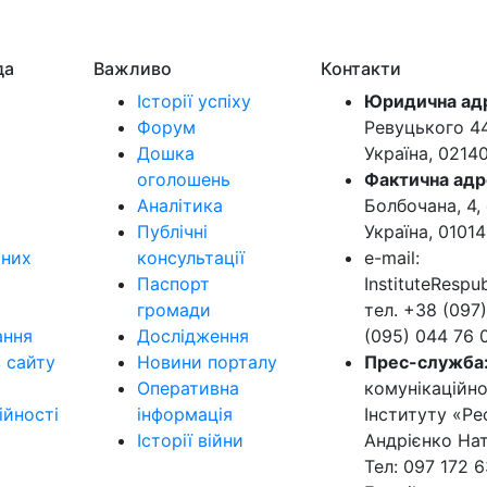
да
Важливо
Контакти
Історії успіху
Юридична ад
Форум
Ревуцького 44-
Дошка
Україна, 0214
оголошень
Фактична адр
Аналітика
Болбочана, 4, 
Публічні
Україна, 01014
ьних
консультації
e-mail:
Паспорт
InstituteResp
громади
тел. +38 (097)
ання
Дослідження
(095) 044 76 
в сайту
Новини порталу
Прес-служба
Оперативна
комунікаційно
ійності
інформація
Інституту «Ре
Історії війни
Андрієнко Нат
Тел: 097 172 6