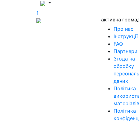
1
активна грома
Про нас
Інструкції
FAQ
Партнери
Згода на
обробку
персонал
даних
Політика
використ
матеріалі
Політика
конфіденц