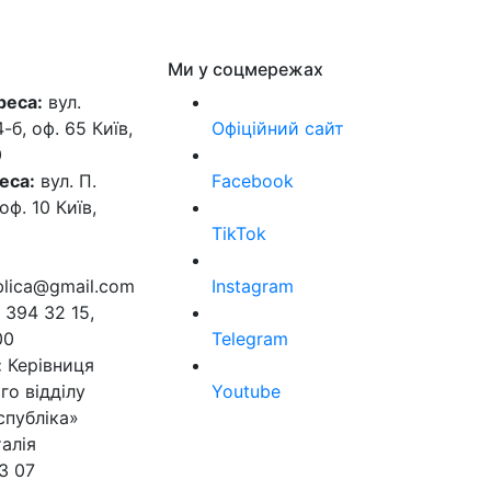
Ми у соцмережах
реса:
вул.
б, оф. 65 Київ,
Офіційний сайт
0
еса:
вул. П.
Facebook
оф. 10 Київ,
TikTok
ublica@gmail.com
Instagram
 394 32 15,
00
Telegram
:
Керівниця
го відділу
Youtube
спубліка»
алія
3 07