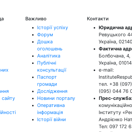
да
Важливо
Контакти
Історії успіху
Юридична ад
Форум
Ревуцького 44-
Дошка
Україна, 0214
оголошень
Фактична адр
Аналітика
Болбочана, 4, 
Публічні
Україна, 01014
ьних
консультації
e-mail:
Паспорт
InstituteResp
громади
тел. +38 (097)
ання
Дослідження
(095) 044 76 
в сайту
Новини порталу
Прес-служба
Оперативна
комунікаційно
ійності
інформація
Інституту «Ре
Історії війни
Андрієнко Нат
Тел: 097 172 6