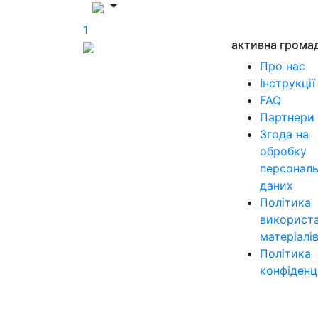
1
активна грома
Про нас
Інструкції
FAQ
Партнери
Згода на
обробку
персонал
даних
Політика
використ
матеріалі
Політика
конфіденц