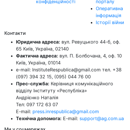
конфіденційності
порталу
Оперативна
інформація
Історії війни
Контакти
Юридична адреса:
вул. Ревуцького 44-б, оф.
65 Київ, Україна, 02140
Фактична адреса:
вул. П. Болбочана, 4, оф. 10
Київ, Україна, 01014
e-mail: InstituteRespublica@gmail.com тел. +38
(097) 394 32 15, (095) 044 76 00
Прес-служба:
Керівниця комунікаційного
відділу Інституту «Республіка»
Андрієнко Наталія
Тел: 097 172 63 07
E-mail:
press.inrespublica@gmail.com
Технічна допомога:
E-mail:
support@ag.com.ua
Ми у соцмережах