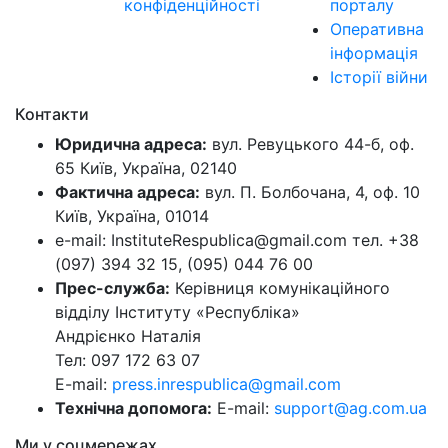
конфіденційності
порталу
Оперативна
інформація
Історії війни
Контакти
Юридична адреса:
вул. Ревуцького 44-б, оф.
65 Київ, Україна, 02140
Фактична адреса:
вул. П. Болбочана, 4, оф. 10
Київ, Україна, 01014
e-mail: InstituteRespublica@gmail.com тел. +38
(097) 394 32 15, (095) 044 76 00
Прес-служба:
Керівниця комунікаційного
відділу Інституту «Республіка»
Андрієнко Наталія
Тел: 097 172 63 07
E-mail:
press.inrespublica@gmail.com
Технічна допомога:
E-mail:
support@ag.com.ua
Ми у соцмережах