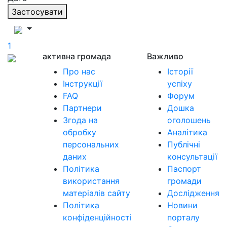
Застосувати
1
активна громада
Важливо
Про нас
Історії
Інструкції
успіху
FAQ
Форум
Партнери
Дошка
Згода на
оголошень
обробку
Аналітика
персональних
Публічні
даних
консультації
Політика
Паспорт
використання
громади
матеріалів сайту
Дослідження
Політика
Новини
конфіденційності
порталу