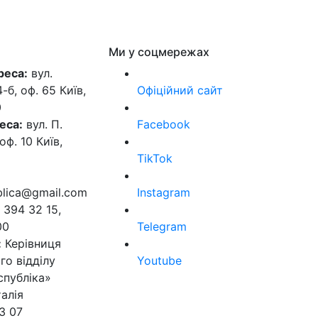
Ми у соцмережах
реса:
вул.
б, оф. 65 Київ,
Офіційний сайт
0
еса:
вул. П.
Facebook
оф. 10 Київ,
TikTok
ublica@gmail.com
Instagram
 394 32 15,
00
Telegram
:
Керівниця
го відділу
Youtube
спубліка»
алія
3 07