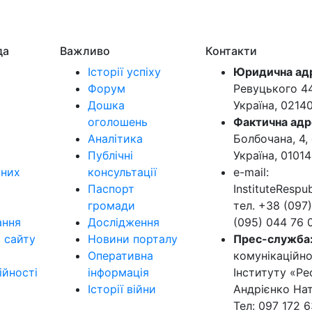
да
Важливо
Контакти
Історії успіху
Юридична ад
Форум
Ревуцького 44-
Дошка
Україна, 0214
оголошень
Фактична адр
Аналітика
Болбочана, 4, 
Публічні
Україна, 01014
ьних
консультації
e-mail:
Паспорт
InstituteResp
громади
тел. +38 (097)
ання
Дослідження
(095) 044 76 
в сайту
Новини порталу
Прес-служба
Оперативна
комунікаційно
ійності
інформація
Інституту «Ре
Історії війни
Андрієнко Нат
Тел: 097 172 6