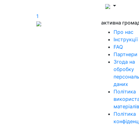
1
активна грома
Про нас
Інструкції
FAQ
Партнери
Згода на
обробку
персонал
даних
Політика
використ
матеріалі
Політика
конфіденц