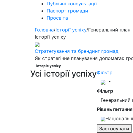
Публічні консультації
Паспорт громади
Просвіта
Головна
/
Історії успіху
/
Генеральний план
Історії успіху
Стратегування та брендинг громад
Як стратегічне планування допомагає гр
Історія успіху
Усі історії успіху
Фільтр
Фільтр
Генеральний
Рівень питання
Національ
Застосувати