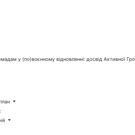
омадам у (по)воєнному відновленні: досвід Активної Гр
 план
:
ний