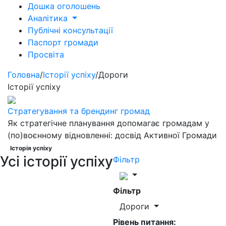
Дошка оголошень
Аналітика
Публічні консультації
Паспорт громади
Просвіта
Головна
/
Історії успіху
/
Дороги
Історії успіху
Стратегування та брендинг громад
Як стратегічне планування допомагає громадам у
(по)воєнному відновленні: досвід Активної Громади
Історія успіху
Усі історії успіху
Фільтр
Фільтр
Дороги
Рівень питання: