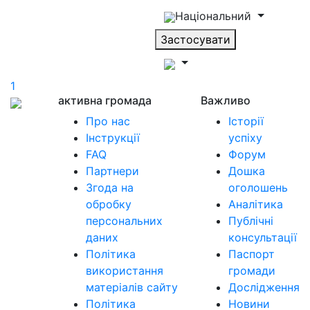
Національний
Застосувати
1
активна громада
Важливо
Про нас
Історії
Інструкції
успіху
FAQ
Форум
Партнери
Дошка
Згода на
оголошень
обробку
Аналітика
персональних
Публічні
даних
консультації
Політика
Паспорт
використання
громади
матеріалів сайту
Дослідження
Політика
Новини